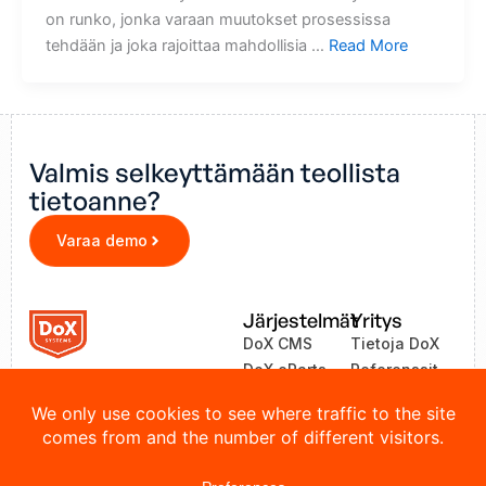
on runko, jonka varaan muutokset prosessissa
tehdään ja joka rajoittaa mahdollisia …
Read More
Valmis selkeyttämään teollista
tietoanne?
Varaa demo
Järjestelmät
Yritys
DoX CMS
Tietoja DoX
DoX eParts
Referenssit
ZEA
Uutiset
LinkOne
Yhteystiedot