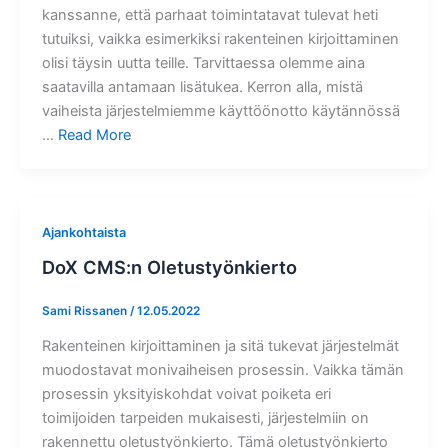
kanssanne, että parhaat toimintatavat tulevat heti
tutuiksi, vaikka esimerkiksi rakenteinen kirjoittaminen
olisi täysin uutta teille. Tarvittaessa olemme aina
saatavilla antamaan lisätukea. Kerron alla, mistä
vaiheista järjestelmiemme käyttöönotto käytännössä
…
Read More
Ajankohtaista
DoX CMS:n Oletustyönkierto
Sami Rissanen
/
12.05.2022
Rakenteinen kirjoittaminen ja sitä tukevat järjestelmät
muodostavat monivaiheisen prosessin. Vaikka tämän
prosessin yksityiskohdat voivat poiketa eri
toimijoiden tarpeiden mukaisesti, järjestelmiin on
rakennettu oletustyönkierto. Tämä oletustyönkierto