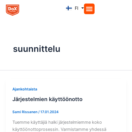
Siirry
FI
EN
sisältöön
suunnittelu
Ajankohtaista
Järjestelmien käyttöönotto
Sami Rissanen
/
17.01.2024
Tuemme käyttäjiä halki järjestelmiemme koko
käyttöönottoprosessin. Varmistamme yhdessä