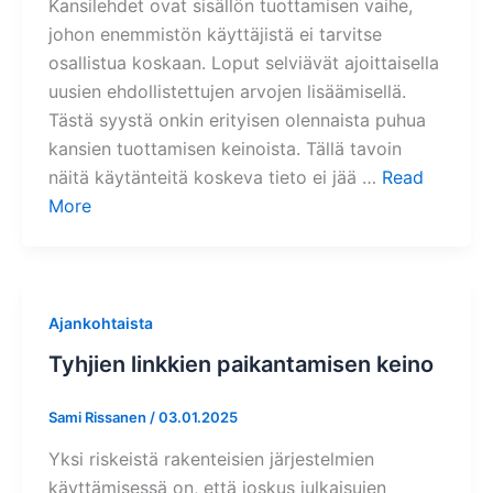
Kansilehdet ovat sisällön tuottamisen vaihe,
johon enemmistön käyttäjistä ei tarvitse
osallistua koskaan. Loput selviävät ajoittaisella
uusien ehdollistettujen arvojen lisäämisellä.
Tästä syystä onkin erityisen olennaista puhua
kansien tuottamisen keinoista. Tällä tavoin
näitä käytänteitä koskeva tieto ei jää …
Read
More
Ajankohtaista
Tyhjien linkkien paikantamisen keino
Sami Rissanen
/
03.01.2025
Yksi riskeistä rakenteisien järjestelmien
käyttämisessä on, että joskus julkaisujen