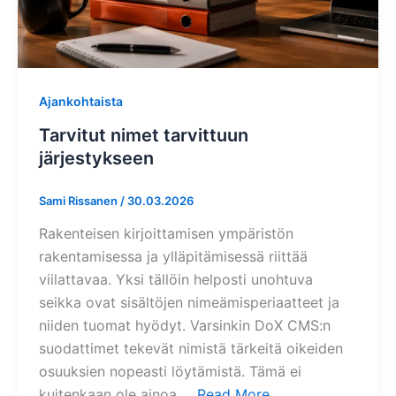
Ajankohtaista
Tarvitut nimet tarvittuun
järjestykseen
Sami Rissanen
/
30.03.2026
Rakenteisen kirjoittamisen ympäristön
rakentamisessa ja ylläpitämisessä riittää
viilattavaa. Yksi tällöin helposti unohtuva
seikka ovat sisältöjen nimeämisperiaatteet ja
niiden tuomat hyödyt. Varsinkin DoX CMS:n
suodattimet tekevät nimistä tärkeitä oikeiden
osuuksien nopeasti löytämistä. Tämä ei
kuitenkaan ole ainoa …
Read More