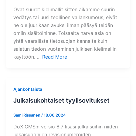
Ovat suuret kielimallit sitten aikamme suurin
vedätys tai uusi teollinen vallankumous, eivät
ne ole juurikaan avuksi ilman pääsyä teidän
omiin sisältöihinne. Toisaalta harva asia on
yhtä vaarallista tietosuojan kannalta kuin
salatun tiedon vuotaminen julkisen kielimallin
käyttöön. …
Read More
Ajankohtaista
Julkaisukohtaiset tyylisovitukset
Sami Rissanen
/
18.06.2024
DoX CMS:n versio 8.7 lisäsi julkaisuihin niiden
julkaisupohjien revisionumeroiden