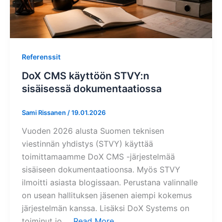
Referenssit
DoX CMS käyttöön STVY:n
sisäisessä dokumentaatiossa
Sami Rissanen
/
19.01.2026
Vuoden 2026 alusta Suomen teknisen
viestinnän yhdistys (STVY) käyttää
toimittamaamme DoX CMS -järjestelmää
sisäiseen dokumentaatioonsa. Myös STVY
ilmoitti asiasta blogissaan. Perustana valinnalle
on usean hallituksen jäsenen aiempi kokemus
järjestelmän kanssa. Lisäksi DoX Systems on
toiminut jo …
Read More