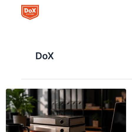
Siirry
sisältöön
DoX