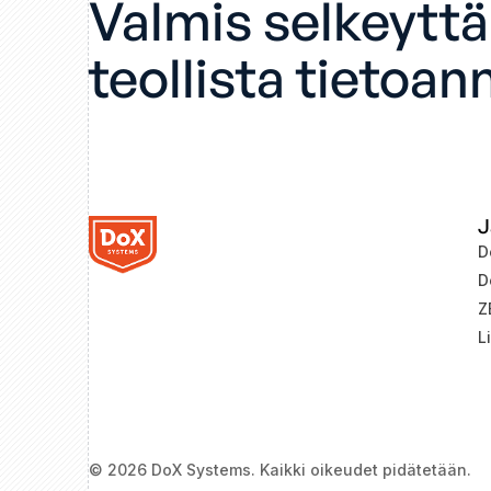
Valmis selkeytt
teollista tietoan
J
D
D
Z
L
© 2026 DoX Systems. Kaikki oikeudet pidätetään.