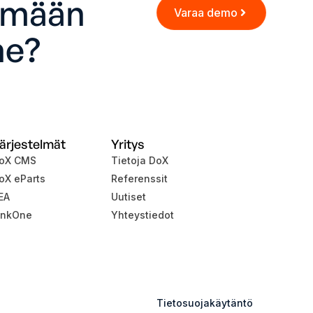
ämään
Varaa demo
ne?
ärjestelmät
Yritys
oX CMS
Tietoja DoX
oX eParts
Referenssit
EA
Uutiset
inkOne
Yhteystiedot
Tietosuojakäytäntö