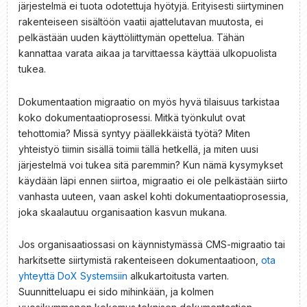
järjestelmä ei tuota odotettuja hyötyjä. Erityisesti siirtyminen
rakenteiseen sisältöön vaatii ajattelutavan muutosta, ei
pelkästään uuden käyttöliittymän opettelua. Tähän
kannattaa varata aikaa ja tarvittaessa käyttää ulkopuolista
tukea.
Dokumentaation migraatio on myös hyvä tilaisuus tarkistaa
koko dokumentaatioprosessi. Mitkä työnkulut ovat
tehottomia? Missä syntyy päällekkäistä työtä? Miten
yhteistyö tiimin sisällä toimii tällä hetkellä, ja miten uusi
järjestelmä voi tukea sitä paremmin? Kun nämä kysymykset
käydään läpi ennen siirtoa, migraatio ei ole pelkästään siirto
vanhasta uuteen, vaan askel kohti dokumentaatioprosessia,
joka skaalautuu organisaation kasvun mukana.
Jos organisaatiossasi on käynnistymässä CMS-migraatio tai
harkitsette siirtymistä rakenteiseen dokumentaatioon,
ota
yhteyttä DoX Systemsiin
alkukartoitusta varten.
Suunnitteluapu ei sido mihinkään, ja kolmen