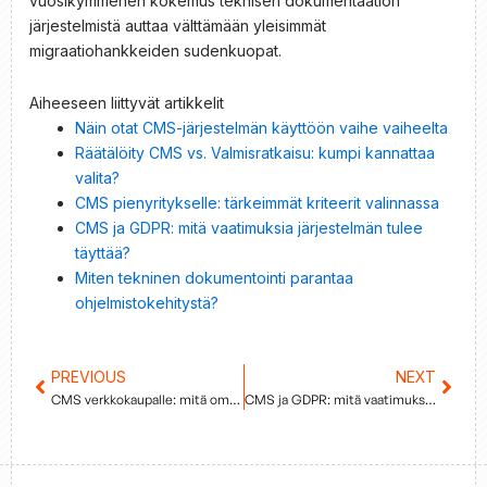
vuosikymmenen kokemus teknisen dokumentaation
järjestelmistä auttaa välttämään yleisimmät
migraatiohankkeiden sudenkuopat.
Aiheeseen liittyvät artikkelit
Näin otat CMS-järjestelmän käyttöön vaihe vaiheelta
Räätälöity CMS vs. Valmisratkaisu: kumpi kannattaa
valita?
CMS pienyritykselle: tärkeimmät kriteerit valinnassa
CMS ja GDPR: mitä vaatimuksia järjestelmän tulee
täyttää?
Miten tekninen dokumentointi parantaa
ohjelmistokehitystä?
Prev
PREVIOUS
NEXT
Next
CMS verkkokaupalle: mitä ominaisuuksia kannattaa vaatia?
CMS ja GDPR: mitä vaatimuksia järjestelmän tulee täyttää?