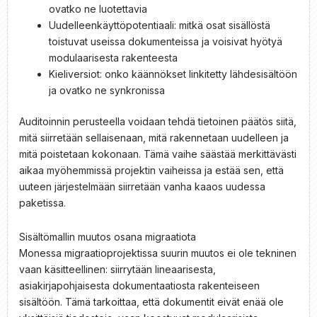
ovatko ne luotettavia
Uudelleenkäyttöpotentiaali: mitkä osat sisällöstä
toistuvat useissa dokumenteissa ja voisivat hyötyä
modulaarisesta rakenteesta
Kieliversiot: onko käännökset linkitetty lähdesisältöön
ja ovatko ne synkronissa
Auditoinnin perusteella voidaan tehdä tietoinen päätös siitä,
mitä siirretään sellaisenaan, mitä rakennetaan uudelleen ja
mitä poistetaan kokonaan. Tämä vaihe säästää merkittävästi
aikaa myöhemmissä projektin vaiheissa ja estää sen, että
uuteen järjestelmään siirretään vanha kaaos uudessa
paketissa.
Sisältömallin muutos osana migraatiota
Monessa migraatioprojektissa suurin muutos ei ole tekninen
vaan käsitteellinen: siirrytään lineaarisesta,
asiakirjapohjaisesta dokumentaatiosta rakenteiseen
sisältöön. Tämä tarkoittaa, että dokumentit eivät enää ole