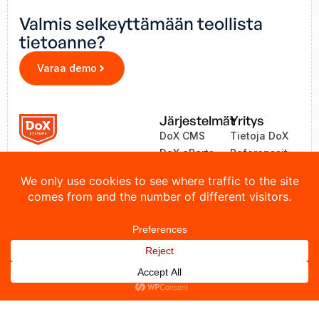
Valmis selkeyttämään teollista
tietoanne?
Varaa demo
Järjestelmät
Yritys
DoX CMS
Tietoja DoX
DoX eParts
Referenssit
ZEA
Uutiset
LinkOne
Yhteystiedot
© 2026 DoX Systems. Kaikki oikeudet pidätetään.
Tietosuojakäytäntö