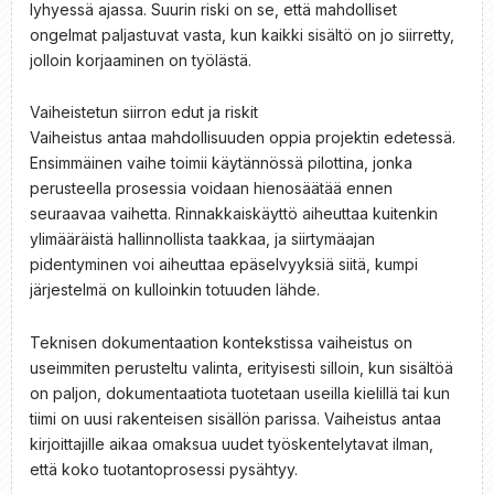
lyhyessä ajassa. Suurin riski on se, että mahdolliset
ongelmat paljastuvat vasta, kun kaikki sisältö on jo siirretty,
jolloin korjaaminen on työlästä.
Vaiheistetun siirron edut ja riskit
Vaiheistus antaa mahdollisuuden oppia projektin edetessä.
Ensimmäinen vaihe toimii käytännössä pilottina, jonka
perusteella prosessia voidaan hienosäätää ennen
seuraavaa vaihetta. Rinnakkaiskäyttö aiheuttaa kuitenkin
ylimääräistä hallinnollista taakkaa, ja siirtymäajan
pidentyminen voi aiheuttaa epäselvyyksiä siitä, kumpi
järjestelmä on kulloinkin totuuden lähde.
Teknisen dokumentaation kontekstissa vaiheistus on
useimmiten perusteltu valinta, erityisesti silloin, kun sisältöä
on paljon, dokumentaatiota tuotetaan useilla kielillä tai kun
tiimi on uusi rakenteisen sisällön parissa. Vaiheistus antaa
kirjoittajille aikaa omaksua uudet työskentelytavat ilman,
että koko tuotantoprosessi pysähtyy.