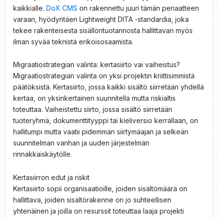
kaikkialle.
DoX CMS
on rakennettu juuri tämän periaatteen
varaan, hyödyntäen Lightweight DITA -standardia, joka
tekee rakenteisesta sisällöntuotannosta hallittavan myös
ilman syvää teknistä erikoisosaamista.
Migraatiostrategian valinta: kertasiirto vai vaiheistus?
Migraatiostrategian valinta on yksi projektin kriittisimmistä
päätöksistä. Kertasiirto, jossa kaikki sisältö siirretään yhdellä
kertaa, on yksinkertainen suunnitella mutta riskialtis
toteuttaa. Vaiheistettu siirto, jossa sisältö siirretään
tuoteryhmä, dokumenttityyppi tai kieliversio kerrallaan, on
hallitumpi mutta vaatii pidemmän siirtymäajan ja selkeän
suunnitelman vanhan ja uuden järjestelmän
rinnakkaiskäytölle.
Kertasiirron edut ja riskit
Kertasiirto sopii organisaatioille, joiden sisältömäärä on
hallittava, joiden sisältörakenne on jo suhteellisen
yhtenäinen ja joilla on resurssit toteuttaa laaja projekti