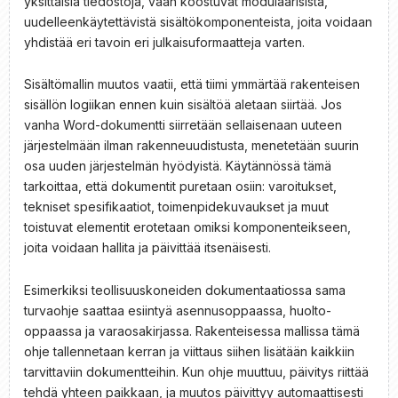
yksittäisiä tiedostoja, vaan koostuvat modulaarisista,
uudelleenkäytettävistä sisältökomponenteista, joita voidaan
yhdistää eri tavoin eri julkaisuformaatteja varten.
Sisältömallin muutos vaatii, että tiimi ymmärtää rakenteisen
sisällön logiikan ennen kuin sisältöä aletaan siirtää. Jos
vanha Word-dokumentti siirretään sellaisenaan uuteen
järjestelmään ilman rakenneuudistusta, menetetään suurin
osa uuden järjestelmän hyödyistä. Käytännössä tämä
tarkoittaa, että dokumentit puretaan osiin: varoitukset,
tekniset spesifikaatiot, toimenpidekuvaukset ja muut
toistuvat elementit erotetaan omiksi komponenteikseen,
joita voidaan hallita ja päivittää itsenäisesti.
Esimerkiksi teollisuuskoneiden dokumentaatiossa sama
turvaohje saattaa esiintyä asennusoppaassa, huolto-
oppaassa ja varaosakirjassa. Rakenteisessa mallissa tämä
ohje tallennetaan kerran ja viittaus siihen lisätään kaikkiin
tarvittaviin dokumentteihin. Kun ohje muuttuu, päivitys riittää
tehdä yhteen paikkaan, ja muutos päivittyy automaattisesti