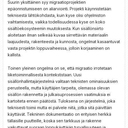
Suurin yksittäinen syy migraatioprojektien
epäonnistumiseen on aliarviointi. Projekti käynnistetään
teknisestä lähtökohdasta, kuin kyse olisi ohjelmiston
vaihtamisesta, vaikka todellisuudessa kyse on koko
sisältöekosysteemin muutoksesta. Kun sisällönsiirto
aloitetaan ilman selkeää kuvaa siirrettävän materiaalin
laajuudesta, rakenteesta ja kunnosta, ongelmat kasaantuvat
vasta projektin loppuvaiheessa, jolloin korjaaminen on
kallista.
Toinen yleinen ongelma on se, että migraatio irrotetaan
liiketoiminnallisesta kontekstistaan. Uusi
sisällönhallintajärjestelmä valitaan teknisten ominaisuuksien
perusteella, mutta käyttäjien tarpeita, olemassa olevan
sisällön rakennetta ja julkaisuprosessien vaatimuksia ei
kartoiteta ennen päätöstä. Tuloksena on järjestelmä, joka
teknisesti toimii mutta ei palvele niitä, jotka sitä päivittäin
käyttävät. Tekninen dokumentaatio on erityisen herkkä
tällaisille puutteille, koska sen tarkkuus ja rakenne
vaikuttavat suoraan loppukäyttäjän turvallisuuteen ja