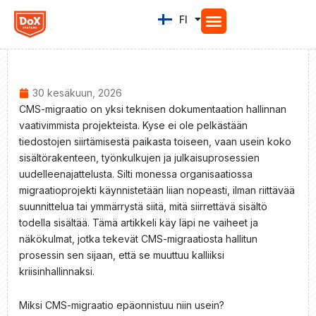
Siirry
FI
EN
sisältöön
30 kesäkuun, 2026
CMS-migraatio on yksi teknisen dokumentaation hallinnan
vaativimmista projekteista. Kyse ei ole pelkästään
tiedostojen siirtämisestä paikasta toiseen, vaan usein koko
sisältörakenteen, työnkulkujen ja julkaisuprosessien
uudelleenajattelusta. Silti monessa organisaatiossa
migraatioprojekti käynnistetään liian nopeasti, ilman riittävää
suunnittelua tai ymmärrystä siitä, mitä siirrettävä sisältö
todella sisältää. Tämä artikkeli käy läpi ne vaiheet ja
näkökulmat, jotka tekevät CMS-migraatiosta hallitun
prosessin sen sijaan, että se muuttuu kalliiksi
kriisinhallinnaksi.
Miksi CMS-migraatio epäonnistuu niin usein?