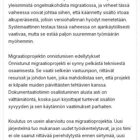
yleisimmistä ongelmakohdista migraatiossa, ja virheet tässä
vaiheessa voivat johtaa siihen, että käännetty sisältö irtoaa
alkuperäisestä, jolloin versiohallinnan hyödyt menetetään.
Systemaattinen testaus tässä vaiheessa on ajankäytöllisesti
vaativaa, mutta se estää paljon suuremman työmäärän
myöhemmin.
Migraatioprojektin onnistumisen edellytykset
Onnistunut migraatioprojekti ei synny pelkästä teknisestä
osaamisesta. Se vaatii selkeän vastuunjaon, riittävät
resurssit ja johdon tuen, joka mahdollistaa sen, että projekti
ei kilpaile muiden päivittäisten tehtävien kanssa.
Dokumentaatiotiimin osallistuminen alusta asti on
välttämätöntä, koska juuri kirjoittajat tuntevat sisällön
syvyyden ja sen käytännön vaatimukset parhaiten.
Koulutus on usein aliarvioitu osa migraatioprojektia. Uusi
järjestelmä tuo mukanaan uudet työskentelytavat, ja jos tiimi
ei ole saanut riittävää perehdytystä ennen siirtymää, uusi