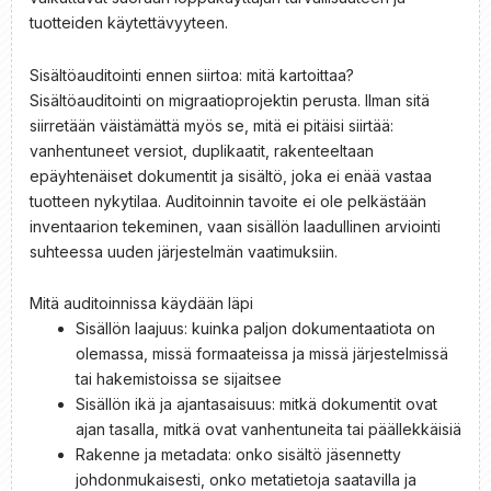
tuotteiden käytettävyyteen.
Sisältöauditointi ennen siirtoa: mitä kartoittaa?
Sisältöauditointi on migraatioprojektin perusta. Ilman sitä
siirretään väistämättä myös se, mitä ei pitäisi siirtää:
vanhentuneet versiot, duplikaatit, rakenteeltaan
epäyhtenäiset dokumentit ja sisältö, joka ei enää vastaa
tuotteen nykytilaa. Auditoinnin tavoite ei ole pelkästään
inventaarion tekeminen, vaan sisällön laadullinen arviointi
suhteessa uuden järjestelmän vaatimuksiin.
Mitä auditoinnissa käydään läpi
Sisällön laajuus: kuinka paljon dokumentaatiota on
olemassa, missä formaateissa ja missä järjestelmissä
tai hakemistoissa se sijaitsee
Sisällön ikä ja ajantasaisuus: mitkä dokumentit ovat
ajan tasalla, mitkä ovat vanhentuneita tai päällekkäisiä
Rakenne ja metadata: onko sisältö jäsennetty
johdonmukaisesti, onko metatietoja saatavilla ja