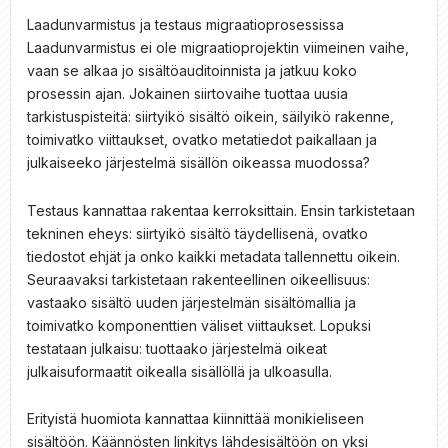
Laadunvarmistus ja testaus migraatioprosessissa
Laadunvarmistus ei ole migraatioprojektin viimeinen vaihe,
vaan se alkaa jo sisältöauditoinnista ja jatkuu koko
prosessin ajan. Jokainen siirtovaihe tuottaa uusia
tarkistuspisteitä: siirtyikö sisältö oikein, säilyikö rakenne,
toimivatko viittaukset, ovatko metatiedot paikallaan ja
julkaiseeko järjestelmä sisällön oikeassa muodossa?
Testaus kannattaa rakentaa kerroksittain. Ensin tarkistetaan
tekninen eheys: siirtyikö sisältö täydellisenä, ovatko
tiedostot ehjät ja onko kaikki metadata tallennettu oikein.
Seuraavaksi tarkistetaan rakenteellinen oikeellisuus:
vastaako sisältö uuden järjestelmän sisältömallia ja
toimivatko komponenttien väliset viittaukset. Lopuksi
testataan julkaisu: tuottaako järjestelmä oikeat
julkaisuformaatit oikealla sisällöllä ja ulkoasulla.
Erityistä huomiota kannattaa kiinnittää monikieliseen
sisältöön. Käännösten linkitys lähdesisältöön on yksi