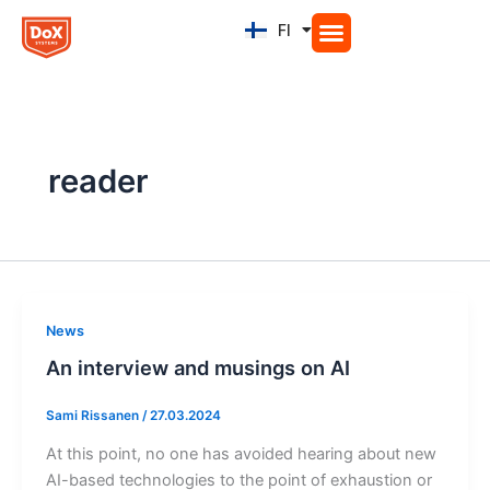
Siirry
FI
EN
sisältöön
reader
News
An interview and musings on AI
Sami Rissanen
/
27.03.2024
At this point, no one has avoided hearing about new
AI-based technologies to the point of exhaustion or