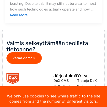
bursting. Despite this, it may still not be clear to most
how such technologies actually operate and how …
Read More
Valmis selkeyttämään teollista
tietoanne?
Varaa demo
Järjestelmät
Yritys
DoX CMS
Tietoja DoX
DoX eParts
Referenssit
ZEA
Uutiset
LinkOne
Yhteystiedot