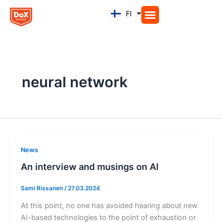
Siirry
FI
EN
sisältöön
neural network
News
An interview and musings on AI
Sami Rissanen
/
27.03.2024
At this point, no one has avoided hearing about new
AI-based technologies to the point of exhaustion or