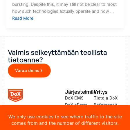
bursting. Despite this, it may still not be clear to most
how such technologies actually operate and how …
Read More
Valmis selkeyttämään teollista
tietoanne?
Varaa demo
Järjestelmät
Yritys
DoX CMS
Tietoja DoX
DoX eParts
Referenssit
ZEA
Uutiset
LinkOne
Yhteystiedot