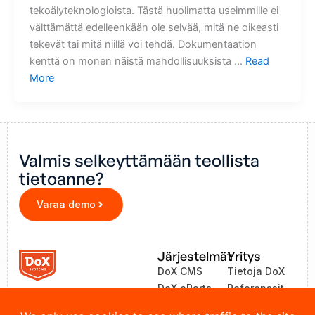
tekoälyteknologioista. Tästä huolimatta useimmille ei
välttämättä edelleenkään ole selvää, mitä ne oikeasti
tekevät tai mitä niillä voi tehdä. Dokumentaation
kenttä on monen näistä mahdollisuuksista …
Read
More
Valmis selkeyttämään teollista
tietoanne?
Varaa demo
Järjestelmät
Yritys
DoX CMS
Tietoja DoX
DoX eParts
Referenssit
ZEA
Uutiset