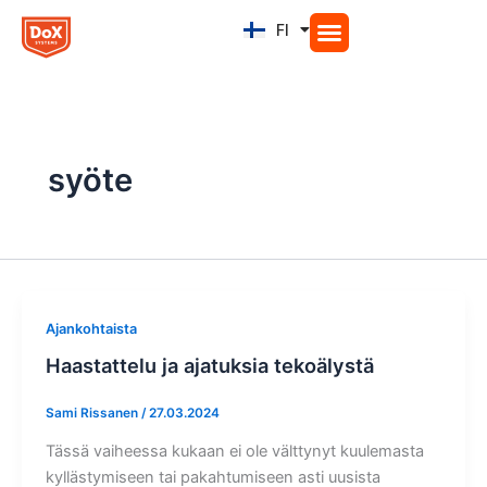
Siirry
FI
EN
sisältöön
syöte
Ajankohtaista
Haastattelu ja ajatuksia tekoälystä
Sami Rissanen
/
27.03.2024
Tässä vaiheessa kukaan ei ole välttynyt kuulemasta
kyllästymiseen tai pakahtumiseen asti uusista