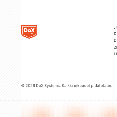
J
D
D
Z
L
© 2026 DoX Systems. Kaikki oikeudet pidätetään.