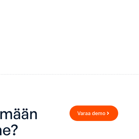
ämään
Varaa demo
ne?