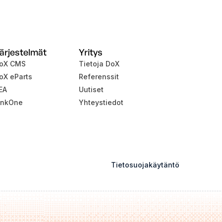
ärjestelmät
Yritys
oX CMS
Tietoja DoX
oX eParts
Referenssit
EA
Uutiset
inkOne
Yhteystiedot
Tietosuojakäytäntö