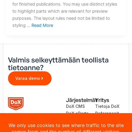
for finished publications. You may use distinct styles
to highlight parts which are relevant for preview
purposes. The layout rules need not be limited to
styling …
Read More
Valmis selkeyttämään teollista
tietoanne?
Varaa demo
Järjestelmät
Yritys
DoX CMS
Tietoja DoX
DoX eParts
Referenssit
ZEA
Uutiset
LinkOne
Yhteystiedot