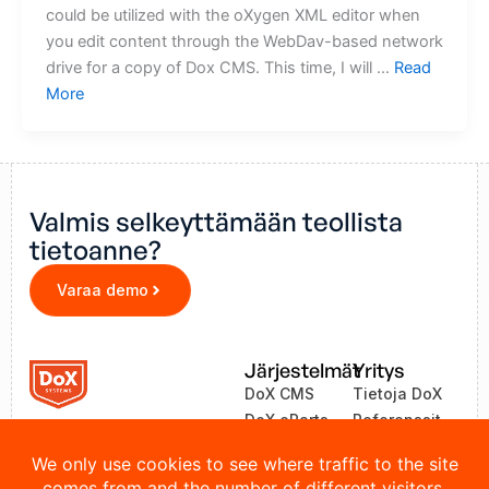
could be utilized with the oXygen XML editor when
you edit content through the WebDav-based network
drive for a copy of Dox CMS. This time, I will …
Read
More
Valmis selkeyttämään teollista
tietoanne?
Varaa demo
Järjestelmät
Yritys
DoX CMS
Tietoja DoX
DoX eParts
Referenssit
ZEA
Uutiset
LinkOne
Yhteystiedot