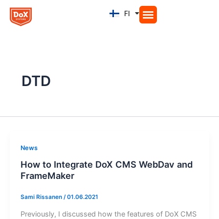
Siirry
FI
EN
sisältöön
DTD
News
How to Integrate DoX CMS WebDav and
FrameMaker
Sami Rissanen
/
01.06.2021
Previously, I discussed how the features of DoX CMS