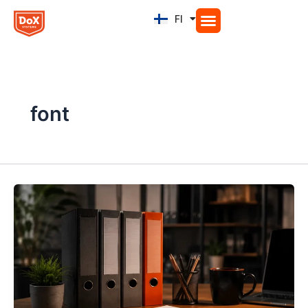
Siirry
FI
EN
sisältöön
font