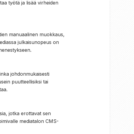
aa työtä ja lisää virheiden
aattien manuaalinen muokkaus,
smediassa julkaisunopeus on
n menestykseen.
kuinka johdonmukaisesti
ein puutteellisiksi tai
taa.
ia, jotka erottavat sen
toimivalle mediatalon CMS-