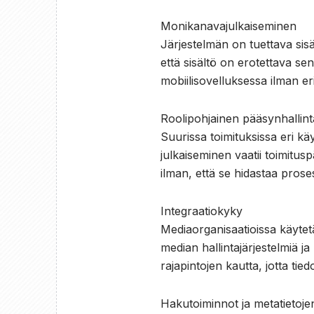
Monikanavajulkaiseminen
Järjestelmän on tuettava sisä
että sisältö on erotettava s
mobiilisovelluksessa ilman er
Roolipohjainen pääsynhallint
Suurissa toimituksissa eri käy
julkaiseminen vaatii toimitu
ilman, että se hidastaa prose
Integraatiokyky
Mediaorganisaatioissa käytetään
median hallintajärjestelmiä j
rajapintojen kautta, jotta tied
Hakutoiminnot ja metatietojen