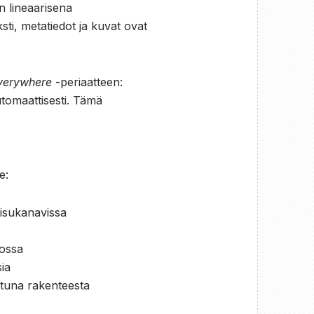
en lineaarisena
sti, metatiedot ja kuvat ovat
everywhere
-periaatteen:
utomaattisesti. Tämä
e:
aisukanavissa
tossa
ia
ttuna rakenteesta