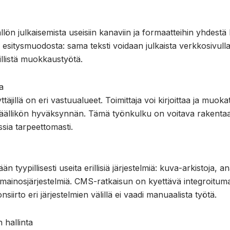
llön julkaisemista useisiin kanaviin ja formaatteihin yhdestä 
en esitysmuodosta: sama teksti voidaan julkaista verkkosivul
illistä muokkaustyötä.
a
ttäjillä on eri vastuualueet. Toimittaja voi kirjoittaa ja muok
späällikön hyväksynnän. Tämä työnkulku on voitava rakentaa 
ssia tarpeettomasti.
 tyypillisesti useita erillisiä järjestelmiä: kuva-arkistoja, a
a mainosjärjestelmiä. CMS-ratkaisun on kyettävä integroitum
onsiirto eri järjestelmien välillä ei vaadi manuaalista työtä.
 hallinta