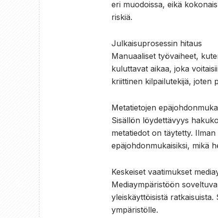
eri muodoissa, eikä kokonaisk
riskiä.
Julkaisuprosessin hitaus
Manuaaliset työvaiheet, kuten
kuluttavat aikaa, joka voitai
kriittinen kilpailutekijä, jo
Metatietojen epäjohdonmuka
Sisällön löydettävyys hakukon
metatiedot on täytetty. Ilman 
epäjohdonmukaisiksi, mikä he
Keskeiset vaatimukset media
Mediaympäristöön soveltuvan 
yleiskäyttöisistä ratkaisuis
ympäristölle.