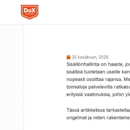
Siirry
sisältöön
25 kesäkuun, 2026
Sisällönhallinta on haaste, j
sisältöä tuotetaan useille kana
nopeasti osoittaa rajansa. Me
toimialoja palvelevilta ratkai
erityisiä vaatimuksia, joihin y
Tässä artikkelissa tarkastell
ongelmat ja miten rakenteine