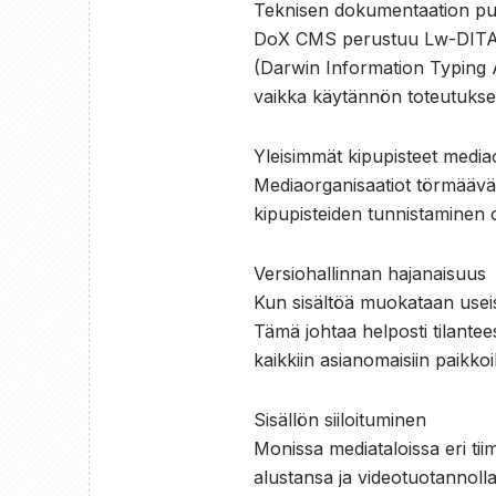
Teknisen dokumentaation puol
DoX CMS perustuu Lw-DITA-sta
(Darwin Information Typing A
vaikka käytännön toteutukset 
Yleisimmät kipupisteet mediao
Mediaorganisaatiot törmäävät 
kipupisteiden tunnistaminen 
Versiohallinnan hajanaisuus
Kun sisältöä muokataan useiss
Tämä johtaa helposti tilantee
kaikkiin asianomaisiin paikkoi
Sisällön siiloituminen
Monissa mediataloissa eri tii
alustansa ja videotuotannoll