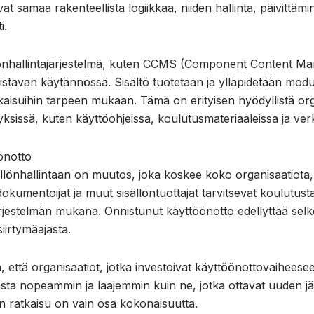
at samaa rakenteellista logiikkaa, niiden hallinta, päivittämi
i.
lönhallintajärjestelmä, kuten CCMS (Component Content M
stavan käytännössä. Sisältö tuotetaan ja ylläpidetään mod
ulkaisuihin tarpeen mukaan. Tämä on erityisen hyödyllistä org
eyksissä, kuten käyttöohjeissa, koulutusmateriaaleissa ja ver
önotto
ällönhallintaan on muutos, joka koskee koko organisaatiota, 
 dokumentoijat ja muut sisällöntuottajat tarvitsevat koulutusta
jestelmän mukana. Onnistunut käyttöönotto edellyttää selke
siirtymäajasta.
että organisaatiot, jotka investoivat käyttöönottovaiheeseen
nasta nopeammin ja laajemmin kuin ne, jotka ottavat uuden j
en ratkaisu on vain osa kokonaisuutta.