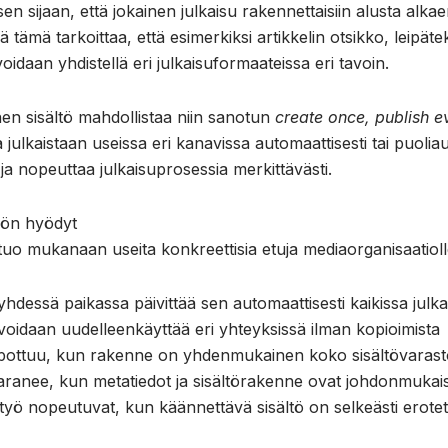
en sijaan, että jokainen julkaisu rakennettaisiin alusta alka
ämä tarkoittaa, että esimerkiksi artikkelin otsikko, leipätek
voidaan yhdistellä eri julkaisuformaateissa eri tavoin.
en sisältö mahdollistaa niin sanotun
create once, publish 
 julkaistaan useissa eri kanavissa automaattisesti tai puolia
ja nopeuttaa julkaisuprosessia merkittävästi.
nön hyödyt
uo mukanaan useita konkreettisia etuja mediaorganisaatioll
yhdessä paikassa päivittää sen automaattisesti kaikissa julk
oidaan uudelleenkäyttää eri yhteyksissä ilman kopioimista
lpottuu, kun rakenne on yhdenmukainen koko sisältövaras
ranee, kun metatiedot ja sisältörakenne ovat johdonmukais
styö nopeutuvat, kun käännettävä sisältö on selkeästi erote