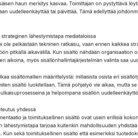
säisen haun merkitys kasvaa. Toimittajan on pystyttävä lö
idaan uudelleenkäyttää tai päivittää. Tämä edellyttää johdon
strateginen lähestymistapa mediataloissa
ei ole pelkästään tekninen ratkaisu, vaan ennen kaikkea strat
öön pitkällä aikavälillä. Kun sisältö nähdään organisaation 
eri aikoina, myös sisällönhallintajärjestelmän valinta saa u
aa sisältömallien määrittelystä: millaisista osista eri sisältö
 miten sisältö luokitellaan. Tämä pohjatyö vie aikaa, mutta se
julkaisuprosesseina ja helpompana sisällön uudelleenkäytt
toteutus yhdessä
taatio ja toimituksellinen sisältö ovat usein erillisiä kokon
nen lähestymistapa tarjoaa kuitenkin mahdollisuuden yhdist
e. Kun sekä toimituksellinen sisältö että esimerkiksi tuotedo