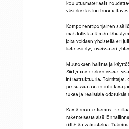
koulutusmateriaalit noudattav
yksinkertaistuu huomattavast
Komponenttipohjainen sisäl
mahdollistaa tämän lähestymi
joita voidaan yhdistellä eri j
tieto esiintyy useissa eri yht
Muutoksen hallinta ja käyttö
Siirtyminen rakenteiseen sis
infrastruktuuria. Toimittajat,
prosessien on muututtava jär
tukea ja realistisia odotuksia 
Käytännön kokemus osoittaa, 
rakenteisesta sisällönhallin
riittävää valmistelua. Teknin