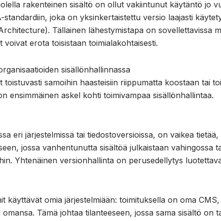
ella rakenteinen sisältö on ollut vakiintunut käytäntö jo 
ndardiin, joka on yksinkertaistettu versio laajasti käytet
rchitecture). Tällainen lähestymistapa on sovellettavissa
voivat erota toisistaan toimialakohtaisesti.
rganisaatioiden sisällönhallinnassa
toistuvasti samoihin haasteisiin riippumatta koostaan tai t
on ensimmäinen askel kohti toimivampaa sisällönhallintaa.
a eri järjestelmissä tai tiedostoversioissa, on vaikea tietää
seen, jossa vanhentunutta sisältöä julkaistaan vahingossa ta
hin. Yhtenäinen versionhallinta on perusedellytys luotettaval
mit käyttävät omia järjestelmiään: toimituksella on oma CMS
a omansa. Tämä johtaa tilanteeseen, jossa sama sisältö on 