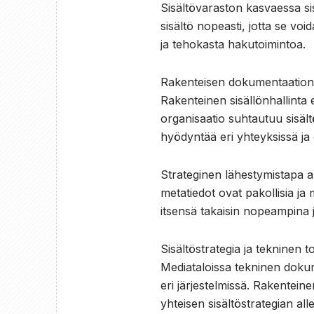
Sisältövaraston kasvaessa si
sisältö nopeasti, jotta se vo
ja tehokasta hakutoimintoa.
Rakenteisen dokumentaation 
Rakenteinen sisällönhallinta 
organisaatio suhtautuu sisält
hyödyntää eri yhteyksissä ja 
Strateginen lähestymistapa alk
metatiedot ovat pakollisia ja
itsensä takaisin nopeampina 
Sisältöstrategia ja tekninen 
Mediataloissa tekninen dokumen
eri järjestelmissä. Rakentei
yhteisen sisältöstrategian all