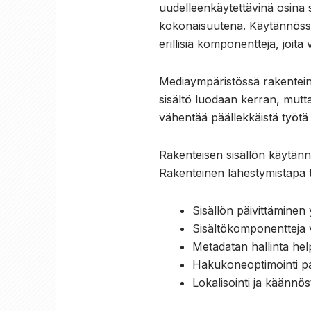
uudelleenkäytettävinä osina s
kokonaisuutena. Käytännössä t
erillisiä komponentteja, joita 
Mediaympäristössä rakentein
sisältö luodaan kerran, mutta
vähentää päällekkäistä työtä 
Rakenteisen sisällön käytän
Rakenteinen lähestymistapa t
Sisällön päivittäminen 
Sisältökomponentteja v
Metadatan hallinta he
Hakukoneoptimointi pa
Lokalisointi ja käännö