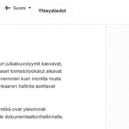
Suomi
English
Yhteystiedot
Kun julkaisuvolyymit kasvavat,
teiset toimistotyökalut alkavat
in enemmän kuin monilta muita
inkaaren hallinta asettavat
 mitkä ovat yleisimmät
le dokumentaationhallinnalle.