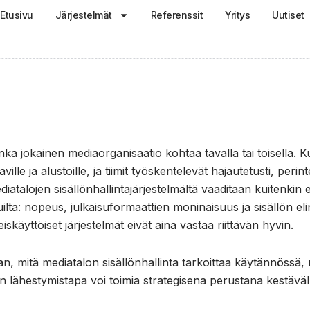
Etusivu
Järjestelmät
Referenssit
Yritys
Uutiset
onka jokainen mediaorganisaatio kohtaa tavalla tai toisella. 
ville ja alustoille, ja tiimit työskentelevät hajautetusti, perin
diatalojen sisällönhallintajärjestelmältä vaaditaan kuitenk
suilta: nopeus, julkaisuformaattien moninaisuus ja sisällön el
leiskäyttöiset järjestelmät eivät aina vastaa riittävän hyvin.
aan, mitä mediatalon sisällönhallinta tarkoittaa käytännössä,
n lähestymistapa voi toimia strategisena perustana kestäväl