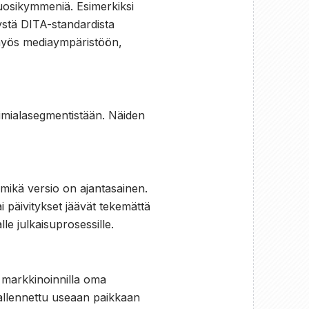
vuosikymmeniä. Esimerkiksi
ystä DITA-standardista
 myös mediaympäristöön,
oimialasegmentistään. Näiden
, mikä versio on ajantasainen.
i päivitykset jäävät tekemättä
le julkaisuprosessille.
, markkinoinnilla oma
tallennettu useaan paikkaan