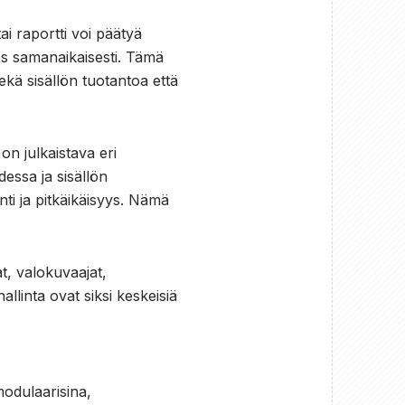
ai raportti voi päätyä
hes samanaikaisesti. Tämä
ekä sisällön tuotantoa että
on julkaistava eri
essa ja sisällön
ti ja pitkäikäisyys. Nämä
at, valokuvaajat,
allinta ovat siksi keskeisiä
 modulaarisina,