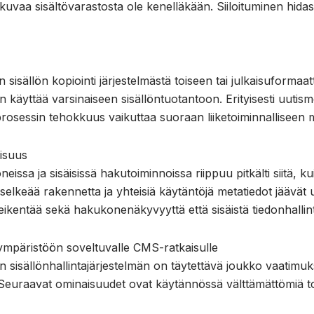
uvaa sisältövarastosta ole kenelläkään. Siiloituminen hidast
 sisällön kopiointi järjestelmästä toiseen tai julkaisuform
siin käyttää varsinaiseen sisällöntuotantoon. Erityisesti uuti
ten prosessin tehokkuus vaikuttaa suoraan liiketoiminnallisee
isuus
eissa ja sisäisissä hakutoiminnoissa riippuu pitkälti siitä, 
selkeää rakennetta ja yhteisiä käytäntöjä metatiedot jäävät us
ikentää sekä hakukonenäkyvyyttä että sisäistä tiedonhallin
ympäristöön soveltuvalle CMS-ratkaisulle
sisällönhallintajärjestelmän on täytettävä joukko vaatimuks
ta. Seuraavat ominaisuudet ovat käytännössä välttämättömiä 