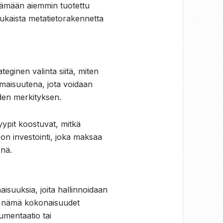
ytämään aiemmin tuotettu
mukaista metatietorakennetta
eginen valinta siitä, miten
omaisuutena, jota voidaan
uden merkityksen.
tyypit koostuvat, mitkä
 on investointi, joka maksaa
önä.
aisuuksia, joita hallinnoidaan
ää nämä kokonaisuudet
kumentaatio tai