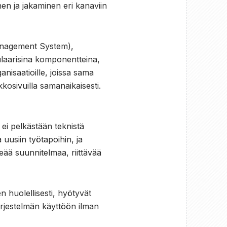
nen ja jakaminen eri kanaviin
anagement System),
ulaarisina komponentteina,
anisaatioille, joissa sama
kkosivuilla samanaikaisesti.
ei pelkästään teknistä
 uusiin työtapoihin, ja
ää suunnitelmaa, riittävää
 huolellisesti, hyötyvät
ärjestelmän käyttöön ilman