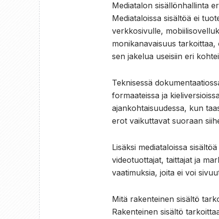
Mediatalon sisällönhallinta e
Mediataloissa sisältöä ei tuot
verkkosivulle, mobiilisovellu
monikanavaisuus tarkoittaa, e
sen jakelua useisiin eri koht
Teknisessä dokumentaatiossa t
formaateissa ja kieliversiois
ajankohtaisuudessa, kun taas
erot vaikuttavat suoraan siih
Lisäksi mediataloissa sisältöä
videotuottajat, taittajat ja m
vaatimuksia, joita ei voi sivuu
Mitä rakenteinen sisältö tar
Rakenteinen sisältö tarkoittaa