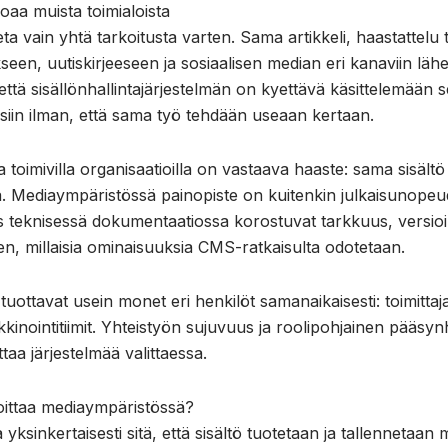
roaa muista toimialoista
eta vain yhtä tarkoitusta varten. Sama artikkeli, haastattelu t
kseen, uutiskirjeeseen ja sosiaalisen median eri kanaviin lä
ttä sisällönhallintajärjestelmän on kyettävä käsittelemään s
eisiin ilman, että sama työ tehdään useaan kertaan.
oimivilla organisaatioilla on vastaava haaste: sama sisältö 
sa. Mediaympäristössä painopiste on kuitenkin julkaisunopeud
 teknisessä dokumentaatiossa korostuvat tarkkuus, versioin
en, millaisia ominaisuuksia CMS-ratkaisulta odotetaan.
 tuottavat usein monet eri henkilöt samanaikaisesti: toimittaj
arkkinointitiimit. Yhteistyön sujuvuus ja roolipohjainen pääsynh
ttaa järjestelmää valittaessa.
koittaa mediaympäristössä?
 yksinkertaisesti sitä, että sisältö tuotetaan ja tallennetaan