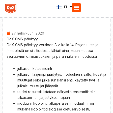
Siirry
FI
EN
sisältöön
27 helmikuun, 2020
DoX CMS päivittyy
DoX CMS päivittyy versioon 8 viikolla 14. Paljon uutta ja
ihmeellistä on siis tiedossa lähiaikoina, muun muassa
seuraavien ominaisuuksien ja parannuksien muodossa:
julkaisun katselmointi
julkaisun laajempi jäädytys: moduulien sisältö, kuvat ja
muuttujat sekä julkaisun kansilehti, käytetty tyyli ja
julkaisumuuttujat jäätyvät
uudet resurssit listataan näkymiin ensimmäiseksi
aikaisemman järjestyksen sijaan
moduulin kopiointi: alkuperäisen moduulin nimi
mukana kopiointidialogissa oletusarvoisesti;