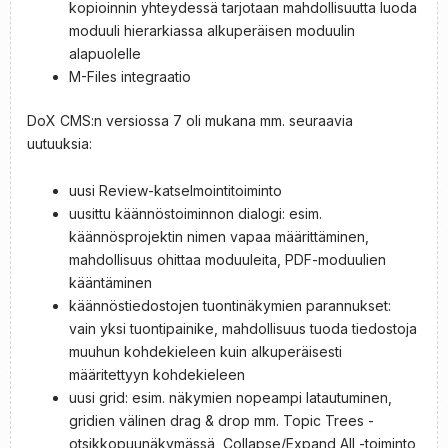
kopioinnin yhteydessä tarjotaan mahdollisuutta luoda
moduuli hierarkiassa alkuperäisen moduulin
alapuolelle
M-Files integraatio
DoX CMS:n versiossa 7 oli mukana mm. seuraavia
uutuuksia:
uusi Review-katselmointitoiminto
uusittu käännöstoiminnon dialogi: esim.
käännösprojektin nimen vapaa määrittäminen,
mahdollisuus ohittaa moduuleita, PDF-moduulien
kääntäminen
käännöstiedostojen tuontinäkymien parannukset:
vain yksi tuontipainike, mahdollisuus tuoda tiedostoja
muuhun kohdekieleen kuin alkuperäisesti
määritettyyn kohdekieleen
uusi grid: esim. näkymien nopeampi latautuminen,
gridien välinen drag & drop mm. Topic Trees -
otsikkopuunäkymässä, Collapse/Expand All -toiminto