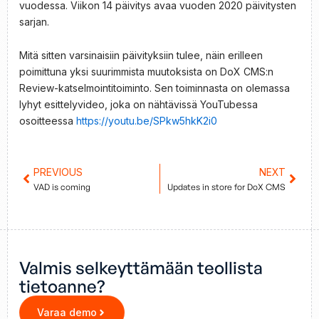
vuodessa. Viikon 14 päivitys avaa vuoden 2020 päivitysten
sarjan.
Mitä sitten varsinaisiin päivityksiin tulee, näin erilleen
poimittuna yksi suurimmista muutoksista on DoX CMS:n
Review-katselmointitoiminto. Sen toiminnasta on olemassa
lyhyt esittelyvideo, joka on nähtävissä YouTubessa
osoitteessa
https://youtu.be/SPkw5hkK2i0
Prev
PREVIOUS
NEXT
Next
VAD is coming
Updates in store for DoX CMS
Valmis selkeyttämään teollista
tietoanne?
Varaa demo