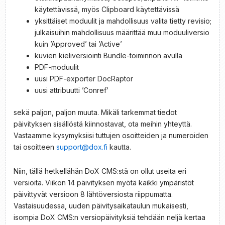
käytettävissä, myös Clipboard käytettävissä
yksittäiset moduulit ja mahdollisuus valita tietty revisio;
julkaisuihin mahdollisuus määrittää muu moduuliversio
kuin ’Approved’ tai ’Active’
kuvien kieliversiointi Bundle-toiminnon avulla
PDF-moduulit
uusi PDF-exporter DocRaptor
uusi attribuutti ’Conref’
sekä paljon, paljon muuta. Mikäli tarkemmat tiedot
päivityksen sisällöstä kiinnostavat, ota meihin yhteyttä.
Vastaamme kysymyksiisi tuttujen osoitteiden ja numeroiden
tai osoitteen
support@dox.fi
kautta.
Niin, tällä hetkellähän DoX CMS:stä on ollut useita eri
versioita. Viikon 14 päivityksen myötä kaikki ympäristöt
päivittyvät versioon 8 lähtöversiosta riippumatta.
Vastaisuudessa, uuden päivitysaikataulun mukaisesti,
isompia DoX CMS:n versiopäivityksiä tehdään neljä kertaa