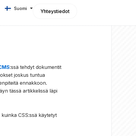
Suomi
English
Yhteystiedot
CMS
:ssä tehdyt dokumentit
ulokset joskus tuntua
menpiteitä ennakkoon.
yn tässä artikkelissä läpi
, kuinka CSS:ssä käytetyt