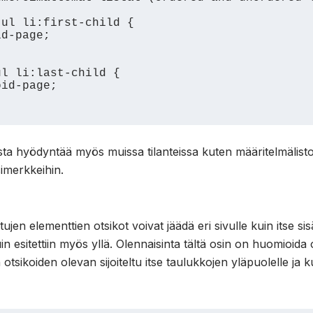
ul li:first-child {

l li:last-child {

ta hyödyntää myös muissa tilanteissa kuten määritelmälistoi
simerkkeihin.
ujen elementtien otsikot voivat jäädä eri sivulle kuin itse sisä
 esitettiin myös yllä. Olennaisinta tältä osin on huomioida 
 otsikoiden olevan sijoiteltu itse taulukkojen yläpuolelle ja 