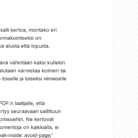
 salli kertoa, montako eri
n ennakoimiseksi on
ä alusta että lopusta.
ttävä vähintään kaksi kullekin
halutaan varmistaa kolmen tai
selle ja toiseksi viimeiselle
F:n laatijalle, että
iirtyy seuraavaan sallittuun
omisseihin. Ne kertovat
omentoja on kaikkialla, ei
ak-inside: avoid-page;’