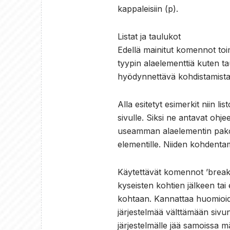
kappaleisiin (p).
Listat ja taulukot
Edellä mainitut komennot toim
tyypin alaelementtiä kuten ta
hyödynnettävä kohdistamista h
Alla esitetyt esimerkit niin l
sivulle. Siksi ne antavat ohj
useamman alaelementin pakott
elementille. Niiden kohdenta
Käytettävät komennot ’break-a
kyseisten kohtien jälkeen tai 
kohtaan. Kannattaa huomioid
järjestelmää välttämään sivu
järjestelmälle jää samoissa m