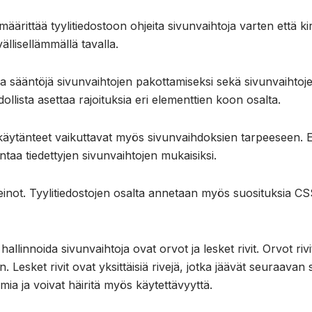
äärittää tyylitiedostoon ohjeita sivunvaihtoja varten että ki
ällisellämmällä tavalla.
ta sääntöjä sivunvaihtojen pakottamiseksi sekä sivunvaihtojen
ollista asettaa rajoituksia eri elementtien koon osalta.
äytänteet vaikuttavat myös sivunvaihdoksien tarpeeseen. Eri
taa tiedettyjen sivunvaihtojen mukaisiksi.
einot. Tyylitiedostojen osalta annetaan myös suosituksia C
hallinnoida sivunvaihtoja ovat orvot ja lesket rivit. Orvot rivit
n. Lesket rivit ovat yksittäisiä rivejä, jotka jäävät seuraav
ia ja voivat häiritä myös käytettävyyttä.