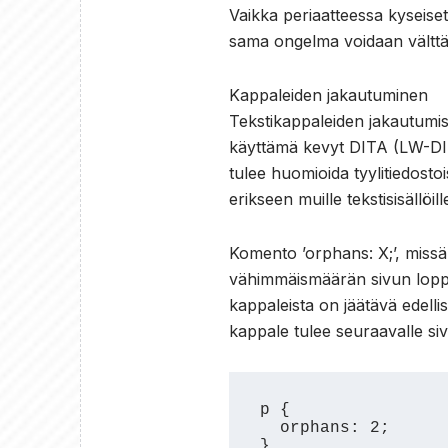
Vaikka periaatteessa kyseiset
sama ongelma voidaan välttää 
Kappaleiden jakautuminen
Tekstikappaleiden jakautumi
käyttämä kevyt DITA (LW-DITA
tulee huomioida tyylitiedosto
erikseen muille tekstisisällöill
Komento ’orphans: X;’, missä X
vähimmäismäärän sivun loppuun
kappaleista on jäätävä edelli
kappale tulee seuraavalle siv
p {

  orphans: 2;

}