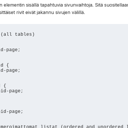
elementin sisällä tapahtuvia sivunvaihtoja. Sitä suositellaa
ttäiset rivit eivät jakannu sivujen välillä.
(all tables)

d {

 {

meroimattomat listat (ordered and unordered l