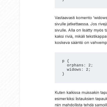
Vastaavasti komento ’widows:
sivulle jatkettaessa. Jos riv
sivulle. Alla on lisätty myös
kaksi riviä, mikäli tekstikappa
koskeva sääntö on vahvempi ja
p {

  orphans: 2;

  widows: 2;

}
Kuten kaikissa muissakin tap
esimerkiksi listauksien tapau
niin mahdollista tehdä samoilla