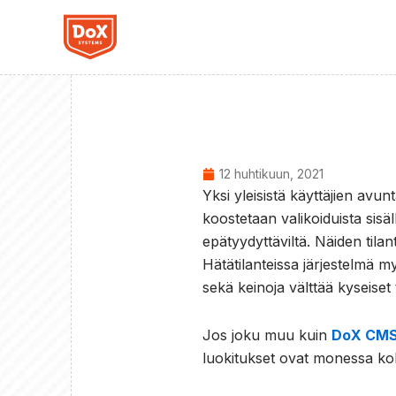
Siirry
sisältöön
12 huhtikuun, 2021
Yksi yleisistä käyttäjien avu
koostetaan valikoiduista sisäl
epätyydyttäviltä. Näiden tila
Hätätilanteissa järjestelmä m
sekä keinoja välttää kyseiset t
Jos joku muu kuin
DoX CM
luokitukset ovat monessa koh