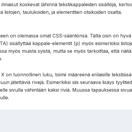
 ilmaisut koskevat lähinnä tekstikappaleiden sisältöjä, ker
listojen, taulukoiden, ja elementtien otsikoiden osalta.
seen on olemassa omat CSS-sääntönsä. Tältä osin on hyvä
) sisällyttää kappale-elementit (p) myös esimerkiksi listo
issa myös muista syistä, mutta se myös tarkoittaa, että näitä 
e.
 on luonnollinen luku, toimii määreenä erilaisille tekstisisäll
 jätettäviä rivejä. Esimerkiksi siis seuraava lisäys tyylitie
selle sivulla vähintään kaksi riviä. Muussa tapauksessa sivu
ulle.