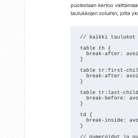
puolestaan kertoo välttämään 
taulukkojen soluihin, jotta yksi
// kaikki taulukot 
table th {

  break-after: avoid-page;

}

table tr:first-chil
  break-after: avoid-page;

}

table tr:last-child
  break-before: avoid-page;

}

td {

  break-inside: avoid-page;

}

// numeroidut ja nu