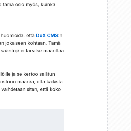
too tämä osio myös, kuinka
 huomioida, että
DoX CMS
:n
jen jokaiseen kohtaan. Tämä
sääntöjä ei tarvitse määrittää
öille ja se kertoo sallitun
dostoon määrää, että kaikista
a vaihdetaan siten, että koko