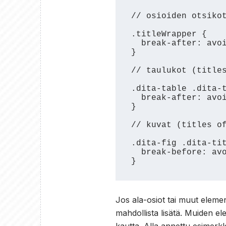
// osioiden otsikot
.titleWrapper {

  break-after: avoid-page;

}

// taulukot (titles
.dita-table .dita-t
  break-after: avoid-page;

}

// kuvat (titles of
.dita-fig .dita-tit
  break-before: avoid-page;

}
Jos ala-osiot tai muut elemen
mahdollista lisätä. Muiden e