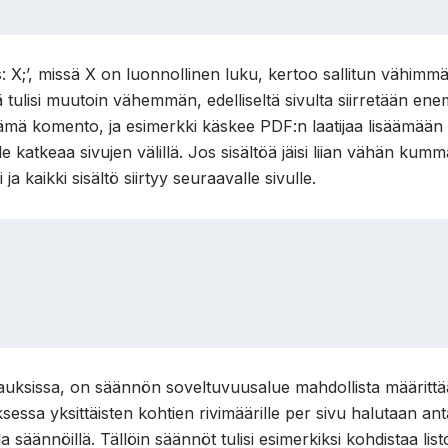
 X;’, missä X on luonnollinen luku, kertoo sallitun vähimmä
ejä tulisi muutoin vähemmän, edelliseltä sivulta siirretään e
 tämä komento, ja esimerkki käskee PDF:n laatijaa lisäämään
le katkeaa sivujen välillä. Jos sisältöä jäisi liian vähän kumma
 kaikki sisältö siirtyy seuraavalle sivulle.
auksissa, on säännön soveltuvuusalue mahdollista määrittä
ksessa yksittäisten kohtien rivimäärille per sivu halutaan 
 säännöillä. Tällöin säännöt tulisi esimerkiksi kohdistaa listoj