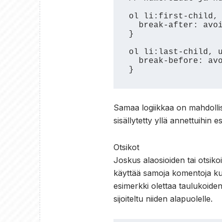
ol li:first-child, 
  break-after: avoid-page;

}

ol li:last-child, u
  break-before: avoid-page;

}
Samaa logiikkaa on mahdollis
sisällytetty yllä annettuihin e
Otsikot
Joskus alaosioiden tai otsikoit
käyttää samoja komentoja kuin
esimerkki olettaa taulukoiden
sijoiteltu niiden alapuolelle.