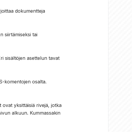
rjoittaa dokumentteja
 siirtämiseksi tai
 sisältöjen asettelun tavat
SS-komentojen osalta.
 ovat yksittäisiä rivejä, jotka
an sivun alkuun. Kummassakin