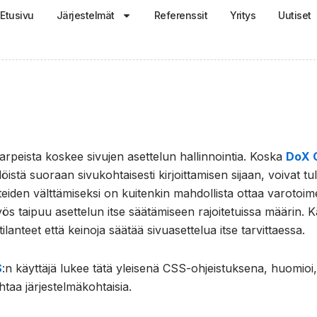
Etusivu
Järjestelmät
Referenssit
Yritys
Uutiset
ntarpeista koskee sivujen asettelun hallinnointia. Koska
DoX 
löistä suoraan sivukohtaisesti kirjoittamisen sijaan, voivat t
nteiden välttämiseksi on kuitenkin mahdollista ottaa varotoi
yös taipuu asettelun itse säätämiseen rajoitetuissa määrin. Kä
ilanteet että keinoja säätää sivuasettelua itse tarvittaessa.
S
:n käyttäjä lukee tätä yleisenä CSS-ohjeistuksena, huomioi
taa järjestelmäkohtaisia.