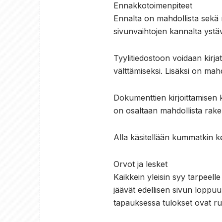
Ennakkotoimenpiteet
Ennalta on mahdollista sekä m
sivunvaihtojen kannalta ystäv
Tyylitiedostoon voidaan kirja
välttämiseksi. Lisäksi on mahd
Dokumenttien kirjoittamisen k
on osaltaan mahdollista raken
Alla käsitellään kummatkin k
Orvot ja lesket
Kaikkein yleisin syy tarpeelle 
jäävät edellisen sivun loppuu
tapauksessa tulokset ovat rum