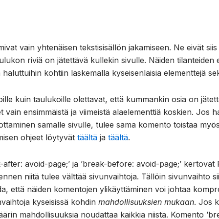
ivat vain yhtenäisen tekstisisällön jakamiseen. Ne eivät siis
ulukon riviä on jätettävä kullekin sivulle. Näiden tilanteide
aluttuihin kohtiin laskemalla kyseisenlaisia elementtejä sek
istoille kuin taulukoille olettavat, että kummankin osia on jäte
eet vain ensimmäistä ja viimeistä alaelementtiä koskien. Jos 
aminen samalle sivulle, tulee sama komento toistaa myös toi
misen ohjeet löytyvät
täältä
ja
täältä
.
fter: avoid-page;’ ja ’break-before: avoid-page;’ kertovat PD
ennen niitä tulee välttää sivunvaihtoja. Tällöin sivunvaihto s
a, että näiden komentojen ylikäyttäminen voi johtaa kompr
nvaihtoja kyseisissä kohdin
mahdollisuuksien mukaan
. Jos k
äärin mahdollisuuksia noudattaa kaikkia niistä. Komento ’bre