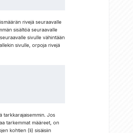
ismäärän rivejä seuraavalle
nemmän sisältöä seuraavalle
 seuraavalle sivulle vähintään
llekin sivulle, orpoja rivejä
ä tarkkarajaisemmin. Jos
antaa tarkemmat määreet, on
en kohtien (li) sisäisiin